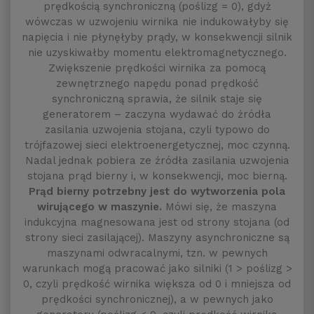
prędkością synchroniczną (poślizg = 0), gdyż
wówczas w uzwojeniu wirnika nie indukowałyby się
napięcia i nie płynęłyby prądy, w konsekwencji silnik
nie uzyskiwałby momentu elektromagnetycznego.
Zwiększenie prędkości wirnika za pomocą
zewnętrznego napędu ponad prędkość
synchroniczną sprawia, że silnik staje się
generatorem
– zaczyna wydawać do źródła
zasilania uzwojenia stojana, czyli typowo do
trójfazowej sieci elektroenergetycznej, moc czynną.
Nadal jednak pobiera ze źródła zasilania uzwojenia
stojana prąd bierny i, w konsekwencji, moc bierną.
Prąd bierny potrzebny jest do wytworzenia pola
wirującego w maszynie.
Mówi się, że maszyna
indukcyjna magnesowana jest od strony stojana (od
strony sieci zasilającej). Maszyny asynchroniczne są
maszynami odwracalnymi, tzn. w pewnych
warunkach mogą pracować jako silniki (1 > poślizg >
0, czyli prędkość wirnika większa od 0 i mniejsza od
prędkości synchronicznej), a w pewnych jako