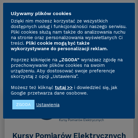
Używamy plików cookies
Dzięki nim możesz korzystać ze wszystkich
dostępnych usług i funkcjonalności naszego serwisu.
Pliki cookies służą nam także do analizowania ruchu
na stronie oraz personalizowania wyświetlanych Ci
Zobacz nasze pozostałe
treści.
Pliki cookie mogą być także
wykorzystywane do personalizacji reklam.
kursy
w praktyce
Poprzez kliknięcie na
„ZGODA”
wyrażasz zgodę na
przechowywanie plików cookies na swoim
urządzeniu. Aby dostosować swoje preferencje
skorzystaj z opcji „Ustawienia”.
Możesz też kliknąć
tutaj >>
i dowiedzieć się, jak
Google przetwarza dane osobowe.
Ustawienia
ZGODA
Kursy Pomiarów Elektrycznych